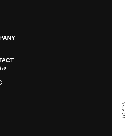
PANY
TACT
わせ
G
SCROLL