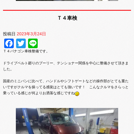
Ｔ４車検
投稿日
2023年3月24日
Facebook
Twitter
Line
Ｔ４バナゴン車検整備です。
ドライブベルト廻りのプーリー、テンショナー関係を中心に整備させて頂きま
した。
国産のミニバンに比べて、ハンドルやシフトゲートなどの操作部がとても重た
いですがクルマを操ってる感覚はとても強いです！ こんなクルマをさらっと
乗っている感じが何よりお洒落な感じですね