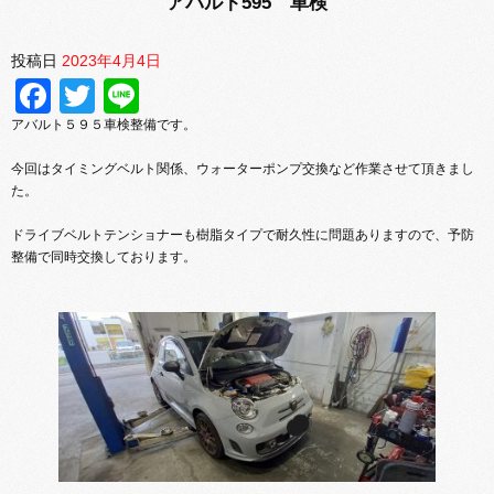
アバルト595 車検
投稿日
2023年4月4日
Facebook
Twitter
Line
アバルト５９５車検整備です。
今回はタイミングベルト関係、ウォーターポンプ交換など作業させて頂きまし
た。
ドライブベルトテンショナーも樹脂タイプで耐久性に問題ありますので、予防
整備で同時交換しております。