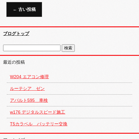
←
古い投稿
ブログトップ
最近の投稿
W204 エアコン修理
ルーテシア ゼン
アバルト595 車検
w176 デジタルスピード施工
T5カラベル バッテリー交換