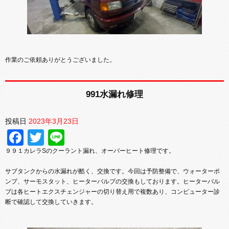
作業のご依頼ありがとうございました。
991水漏れ修理
投稿日
2023年3月23日
Facebook
Twitter
Line
９９１カレラSのクーラント漏れ、オーバーヒート修理です。
サブタンクからの水漏れが酷く、交換です。今回は予防整備で、ウォーターポ
ンプ、サーモスタット、ヒーターバルブの交換もしております。ヒーターバル
ブは各ヒートエクスチェンジャーの切り替え用で複数あり、コンピューター診
断で確認して交換していきます。