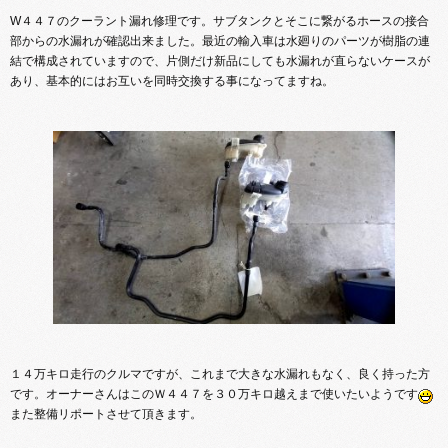
W４４７のクーラント漏れ修理です。サブタンクとそこに繋がるホースの接合
部からの水漏れが確認出来ました。最近の輸入車は水廻りのパーツが樹脂の連
結で構成されていますので、片側だけ新品にしても水漏れが直らないケースが
あり、基本的にはお互いを同時交換する事になってますね。
１４万キロ走行のクルマですが、これまで大きな水漏れもなく、良く持った方
です。オーナーさんはこのＷ４４７を３０万キロ越えまで使いたいようです
また整備リポートさせて頂きます。